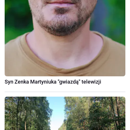
Syn Zenka Martyniuka "gwiazdą" telewizji