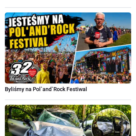
Byliśmy na Pol`and`Rock Festiwal