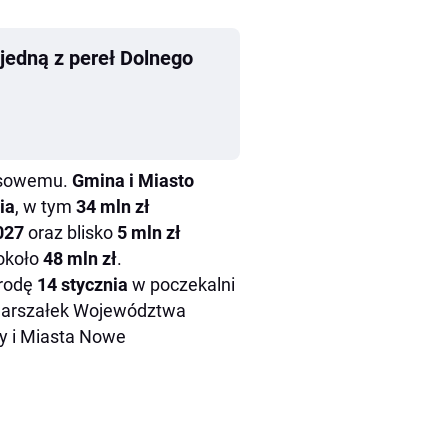
 jedną z pereł Dolnego
ansowemu.
Gmina i Miasto
ia
, w tym
34 mln zł
027
oraz blisko
5 mln zł
 około
48 mln zł
.
środę
14 stycznia
w poczekalni
Marszałek Województwa
ny i Miasta Nowe