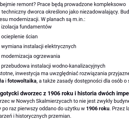
obejmie remont? Prace będą prowadzone kompleksowo
 techniczny dworca określono jako niezadowalający. B
esu modernizacji. W planach są m.in.:
izolacja fundamentów
ocieplenie ścian
wymiana instalacji elektrycznych
modernizacja ogrzewania
przebudowa instalacji wodno-kanalizacyjnych
stotne, inwestycja ma uwzględniać rozwiązania przyjazne
ła
i
fotowoltaika
, a także zasady dostępności dla osób o
gotycki dworzec z 1906 roku i historia dwóch imp
zec w Nowych Skalmierzycach to nie jest zwykły budyn
y po raz pierwszy oddano do użytku w
1906 roku
. Przez 
rzeń i historycznych przemian.