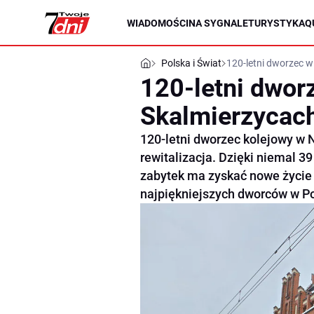
WIADOMOŚCI
NA SYGNALE
TURYSTYKA
Q
Polska i Świat
120-letni dworzec 
120-letni dwo
Skalmierzycach
120-letni dworzec kolejowy w
rewitalizacja. Dzięki niemal 3
zabytek ma zyskać nowe życie i
najpiękniejszych dworców w Po