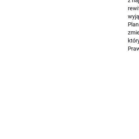
z na
rewi
wyją
Plan
zmie
któr
Praw