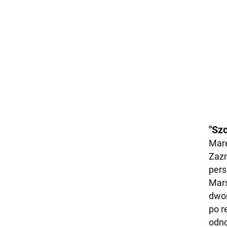
"Szc
Mare
Zazn
pers
Mars
dwor
po r
odno