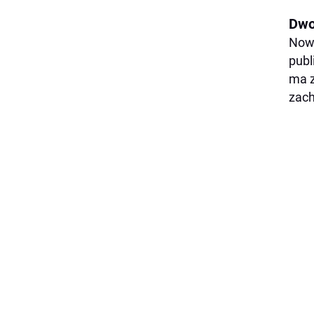
Dwo
Nowe
publ
ma z
zach