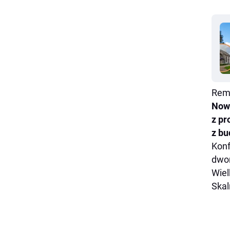
Remo
Now
z pr
z bu
Konf
dwor
Wiel
Skal