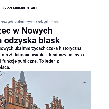
UIZY
PREMIUM
KONTAKT
w Nowych Skalmierzycach odzyska blask
rzec w Nowych
 odzyska blask
 Nowych Skalmierzycach czeka historyczna
9 mln zł dofinansowania z funduszy unijnych
 funkcje publiczne. To jeden z
lsce.