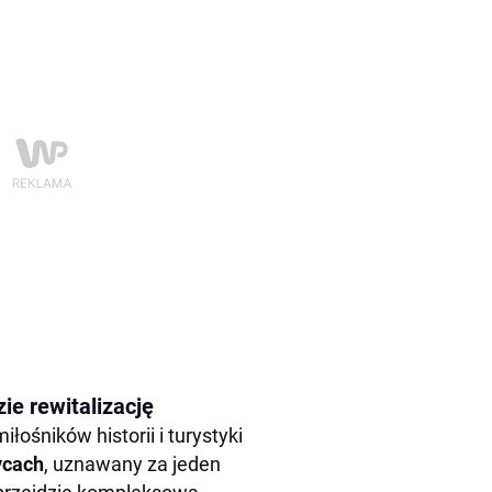
e rewitalizację
łośników historii i turystyki
ycach
, uznawany za jeden