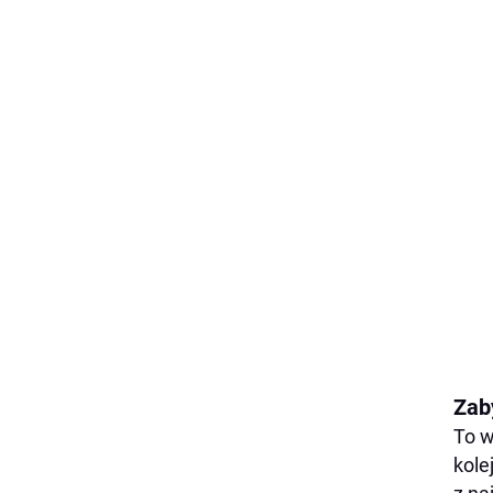
Zab
To w
kole