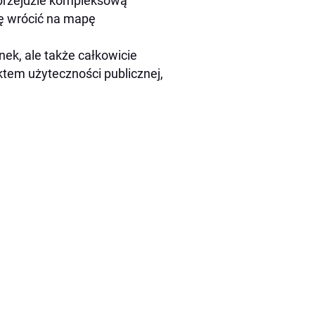
e przejdzie kompleksową
sę wrócić na mapę
ek, ale także całkowicie
tem użyteczności publicznej,