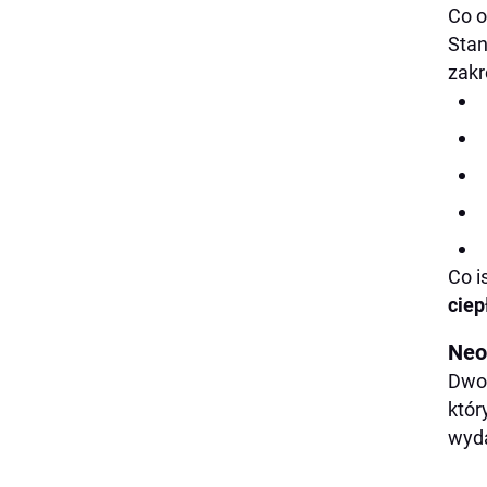
Co 
Stan
zakr
Co i
ciep
Neo
Dwor
któr
wyda