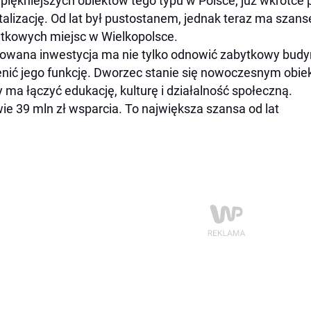
jpiękniejszych obiektów tego typu w Polsce, już wkrótc
talizację. Od lat był pustostanem, jednak teraz ma szan
tkowych miejsc w Wielkopolsce.
owana inwestycja ma nie tylko odnowić zabytkowy budyn
nić jego funkcję. Dworzec stanie się nowoczesnym obiek
y ma łączyć edukację, kulturę i działalność społeczną.
ie 39 mln zł wsparcia. To największa szansa od lat