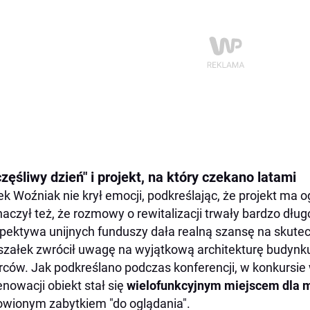
zęśliwy dzień" i projekt, na który czekano latami
k Woźniak nie krył emocji, podkreślając, że projekt ma 
aczył też, że rozmowy o rewitalizacji trwały bardzo dług
pektywa unijnych funduszy dała realną szansę na skute
załek zwrócił uwagę na wyjątkową architekturę budynku i
ców. Jak podkreślano podczas konferencji, w konkursie
enowacji obiekt stał się
wielofunkcyjnym miejscem dla 
wionym zabytkiem "do oglądania".