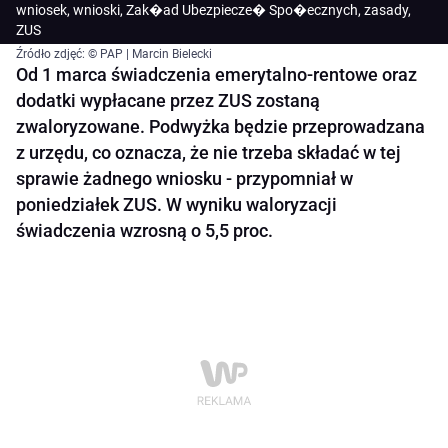
wniosek, wnioski, Zak�ad Ubezpiecze� Spo�ecznych, zasady,
ZUS
Źródło zdjęć: © PAP | Marcin Bielecki
Od 1 marca świadczenia emerytalno-rentowe oraz
dodatki wypłacane przez ZUS zostaną
zwaloryzowane. Podwyżka będzie przeprowadzana
z urzędu, co oznacza, że nie trzeba składać w tej
sprawie żadnego wniosku - przypomniał w
poniedziałek ZUS. W wyniku waloryzacji
świadczenia wzrosną o 5,5 proc.