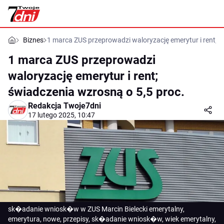
Biznes
1 marca ZUS przeprowadzi waloryzację emerytur i rent; ś
1 marca ZUS przeprowadzi
waloryzację emerytur i rent;
świadczenia wzrosną o 5,5 proc.
Redakcja Twoje7dni
17 lutego 2025, 10:47
sk�adanie wniosk�w w ZUS Marcin Bielecki emerytalny,
emerytura, nowe, przepisy, sk�adanie wniosk�w, wiek emerytalny,